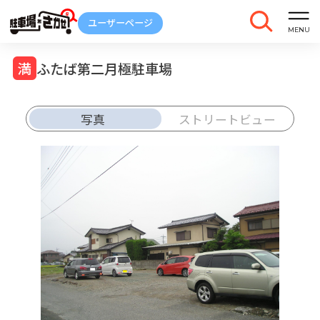
ふたば第二月極駐車場
写真
ストリートビュー
車庫証明
トラブル
解約
発行
報告
ご契約中の駐車場ページのボタン