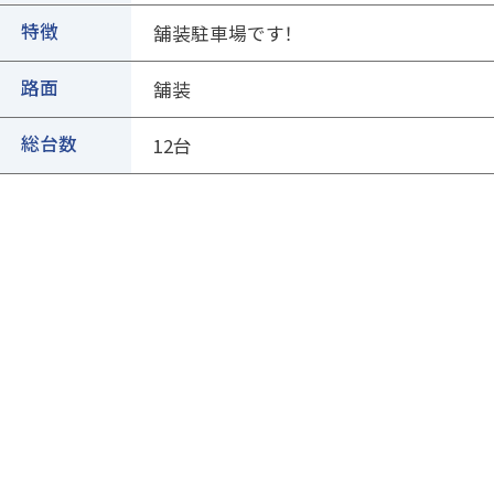
②ページ中ほどの各種ボタンを押します
特徴
舗装駐車場です！
路面
舗装
総台数
12台
③専用フォームに必要事項を入力し、送信