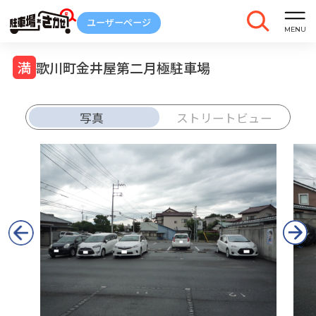
歌川町金井屋第二月極駐車場
写真
ストリートビュー
車庫証明
トラブル
解約
発行
報告
ご契約中の駐車場ページのボタン