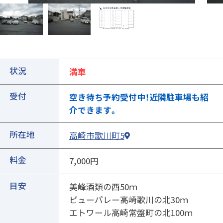
状況
満車
受付
空き待ち予約受付中！近隣駐車場も紹
①ご契約中の駐車場の詳細ページを開きます
介できます。
所在地
高崎市歌川町5
料金
7,000円
目安
美峰酒類の西50ｍ
ビューパレー高崎歌川の北30ｍ
エトワール高崎常盤町の北100ｍ