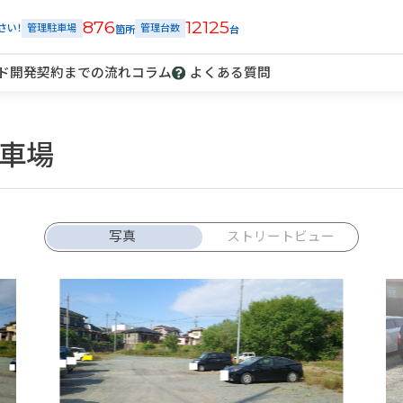
876
12125
さい！
管理駐車場
管理台数
ド開発
契約までの流れ
コラム
よくある質問
車場
解約
車庫証明
発行
トラブル
報告
写真
ストリートビュー
ご契約中の駐車場ページのボタン