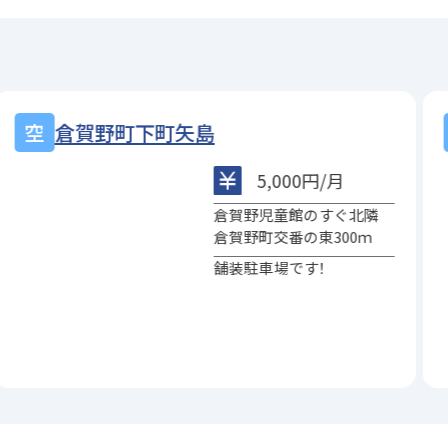
倉賀野町重田
5,000円/月
群馬銀行倉賀野支店の北東
40ｍ
倉賀野駅入口信号の西70ｍ
舗装駐車場です！