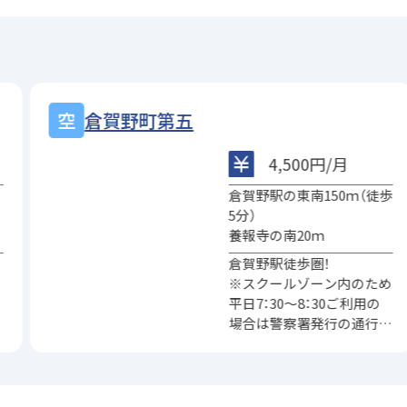
倉賀野町髙橋
4,500円/月
歩
養報寺の南側
倉賀野駅の南東300ｍ
倉賀野駅まで徒歩4分！
※スクールゾーン内のため
め
平日7：30～8：30ご利用の
場合は警察署発行の通行許
許
可書が必要となります。