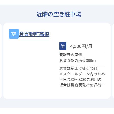
近隣の空き駐車場
倉賀野町下町矢島
5,000円/月
倉賀野児童館のすぐ北隣
倉賀野町交番の東300ｍ
舗装駐車場です！