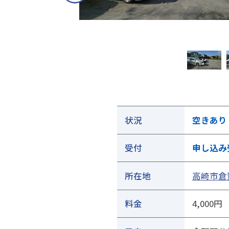
①ご契約中の駐車場の詳細ページを開きます
状況
空きあり
受付
申し込み
所在地
高崎市倉賀
料金
4,000円