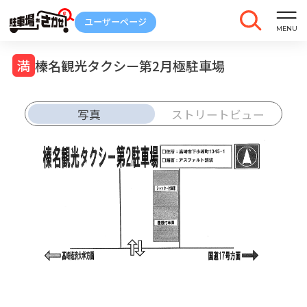
榛名観光タクシー第2月極駐車場
写真
ストリートビュー
車庫証明
トラブル
解約
発行
報告
ご契約中の駐車場ページのボタン