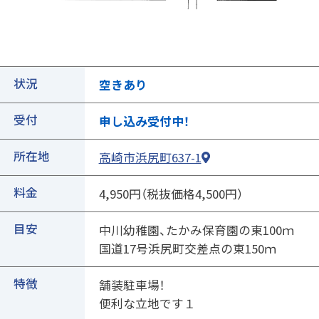
②ページ中ほどの各種ボタンを押します
状況
空きあり
受付
申し込み受付中！
所在地
高崎市浜尻町637-1
③専用フォームに必要事項を入力し、送信
料金
4,950円（税抜価格4,500円）
目安
中川幼稚園、たかみ保育園の東100ｍ
国道17号浜尻町交差点の東150ｍ
特徴
舗装駐車場！
便利な立地です１