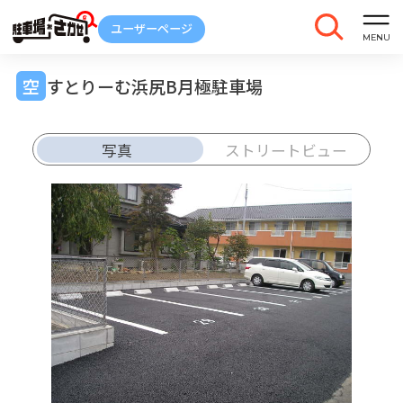
すとりーむ浜尻B月極駐車場
写真
ストリートビュー
車庫証明
トラブル
解約
発行
報告
ご契約中の駐車場ページのボタン