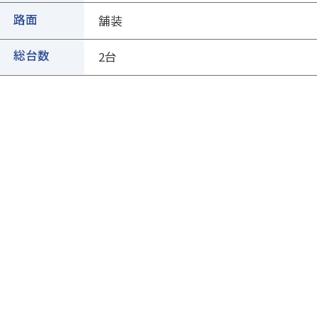
路面
舗装
総台数
2台