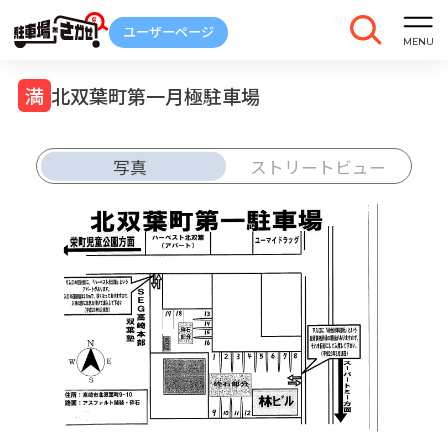
北双葉町第一月極駐車場
写真
ストリートビュー
車庫証明
トラブル
解約
発行
報告
ご契約中の駐車場ページのボタン