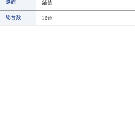
②ページ中ほどの各種ボタンを押します
路面
舗装
総台数
16台
③専用フォームに必要事項を入力し、送信