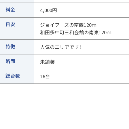
②ページ中ほどの各種ボタンを押します
料金
4,000円
目安
ジョイフーズの南西120ｍ
和田多中町三和会館の南東120ｍ
特徴
人気のエリアです！
路面
未舗装
③専用フォームに必要事項を入力し、送信
総台数
16台