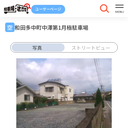
和田多中町中澤第1月極駐車場
写真
ストリートビュー
車庫証明
トラブル
解約
発行
報告
ご契約中の駐車場ページのボタン