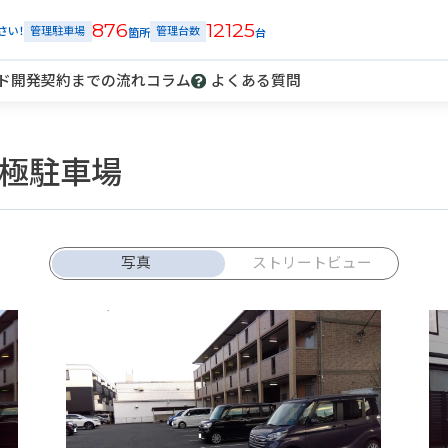
876
12125
さい！
管理駐車場
管理台数
ド開発
契約までの流れ
コラム
よくある質問
極駐車場
解約
車庫証明
発行
トラブル
報告
写真
ストリートビュー
ご契約中の駐車場ページのボタン