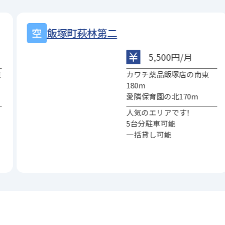
飯塚町萩林第二
5,500円/月
東
カワチ薬品飯塚店の南東
180m
愛隣保育園の北170m
人気のエリアです！
5台分駐車可能
一括貸し可能