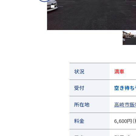
①ご契約中の駐車場の詳細ページを開きます
状況
満車
受付
空き待ち
所在地
高崎市飯塚
料金
6,600円