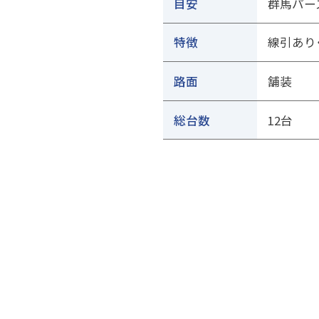
目安
群馬パー
特徴
線引あり
路面
舗装
総台数
12台