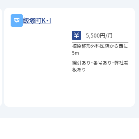
飯塚町K・I
5,500円/月
植原整形外科医院から西に
5m
線引あり・番号あり・弊社看
板あり