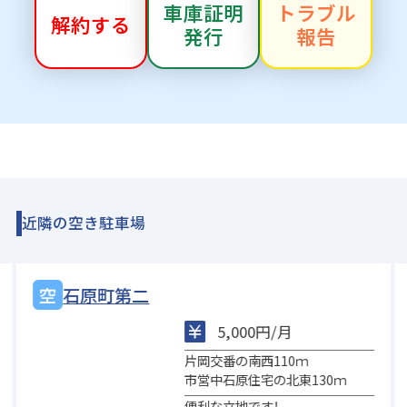
車庫証明
トラブル
解約する
発行
報告
近隣の空き駐車場
石原町おぼり
00円/月
5,000円
西110ｍ
カレームの前
住宅の北東130ｍ
石原第一保育園の
です！
高崎万場秩父線沿