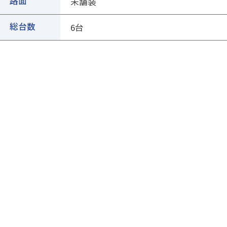
路面
②ページ中ほどの各種ボタンを押します
未舗装
総台数
6台
③専用フォームに必要事項を入力し、送信