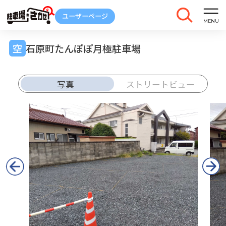
石原町たんぽぽ月極駐車場
写真
ストリートビュー
車庫証明
トラブル
解約
発行
報告
ご契約中の駐車場ページのボタン