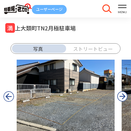
上大類町TN2月極駐車場
写真
ストリートビュー
車庫証明
トラブル
解約
発行
報告
ご契約中の駐車場ページのボタン