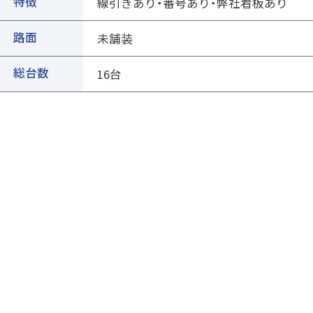
②ページ中ほどの各種ボタンを押します
特徴
線引きあり・番号あり・弊社看板あり
路面
未舗装
総台数
16台
③専用フォームに必要事項を入力し、送信