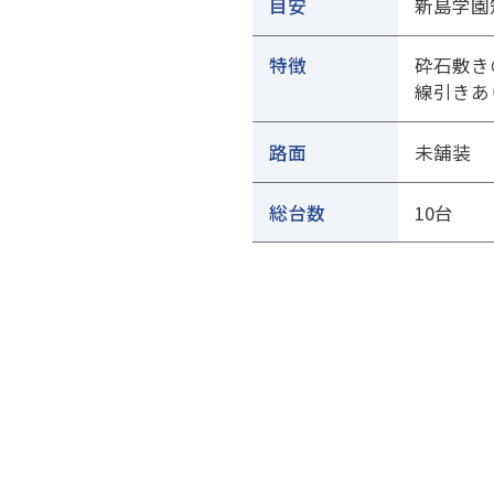
目安
新島学園
特徴
砕石敷き
線引きあ
路面
未舗装
総台数
10台