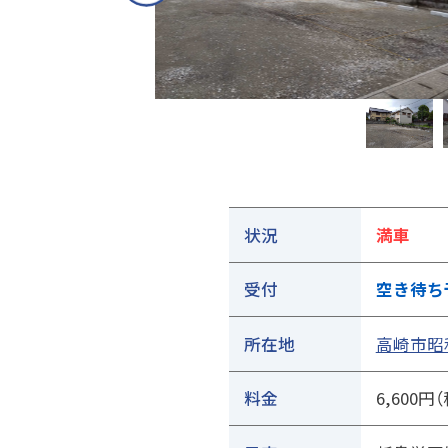
①ご契約中の駐車場の詳細ページを開きます
状況
満車
受付
空き待ち
所在地
高崎市昭和
料金
6,600円