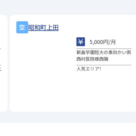
飯塚町西金井
5,000円/月
側
新島学園短期大学の北100
ｍ
ウニクス高崎の南180ｍ
線引有り・番号有り・弊社看
板有り