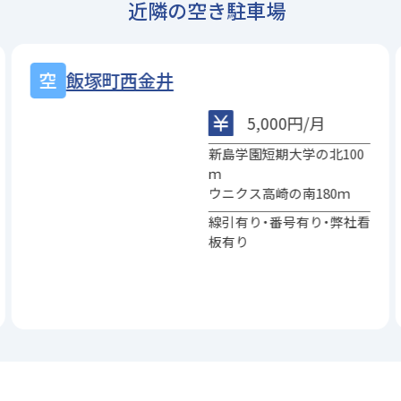
近隣の空き駐車場
信越電気
6,500円/月
新島短大の東50ｍ
ドゥ・スポーツの北東100
ｍ
学生割引有ります！
舗装仕立ての綺麗な駐車場
です！