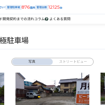
876
12125
さい！
管理駐車場
管理台数
ド開発
契約までの流れ
コラム
よくある質問
極駐車場
解約
車庫証明
発行
トラブル
報告
写真
ストリートビュー
ご契約中の駐車場ページのボタン