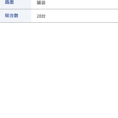
②ページ中ほどの各種ボタンを押します
路面
舗装
総台数
28台
③専用フォームに必要事項を入力し、送信