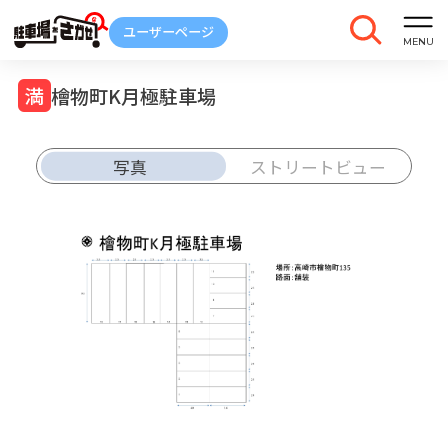
檜物町K月極駐車場
写真
ストリートビュー
車庫証明
トラブル
解約
発行
報告
ご契約中の駐車場ページのボタン