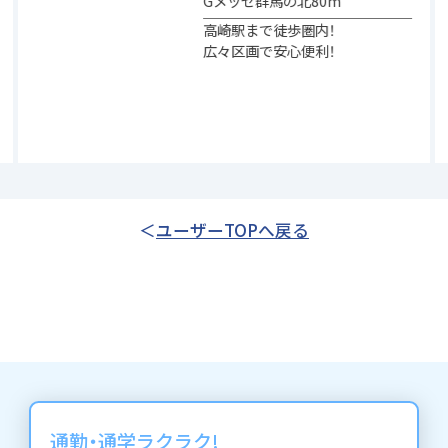
Gメッセ群馬の北80m
高崎駅まで徒歩圏内！
広々区画で安心便利！
ユーザーTOPへ戻る
通勤・通学ラクラク!