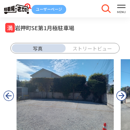
岩押町SE第1月極駐車場
写真
ストリートビュー
車庫証明
トラブル
解約
発行
報告
ご契約中の駐車場ページのボタン