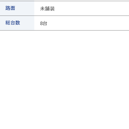
②ページ中ほどの各種ボタンを押します
路面
未舗装
総台数
8台
③専用フォームに必要事項を入力し、送信