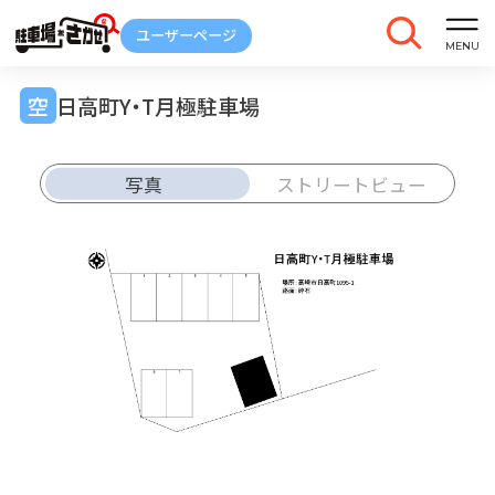
日高町Y・T月極駐車場
写真
ストリートビュー
車庫証明
トラブル
解約
発行
報告
ご契約中の駐車場ページのボタン