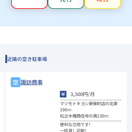
近隣の空き駐車場
諏訪商事
3,500円/月
マツモトキヨシ新保町店の北東
190ｍ
松之木橋西信号の南130ｍ
便利な立地です！
一括貸し可能！