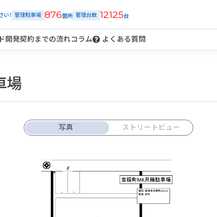
876
12125
さい！
管理駐車場
管理台数
ド開発
契約までの流れ
コラム
よくある質問
車場
解約
車庫証明
発行
トラブル
報告
写真
ストリートビュー
ご契約中の駐車場ページのボタン