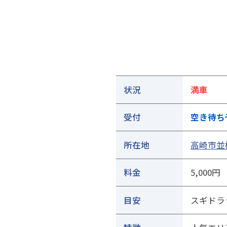
①ご契約中の駐車場の詳細ページを開きます
状況
満車
受付
空き待ち
所在地
高崎市並榎
料金
5,000円
目安
スギドラ