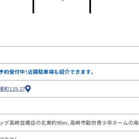
②ページ中ほどの各種ボタンを押します
予約受付中！近隣駐車場も紹介できます。
町135-27
ッグ高崎並榎店の北東約90m、高崎市勤労青少年ホームの南約