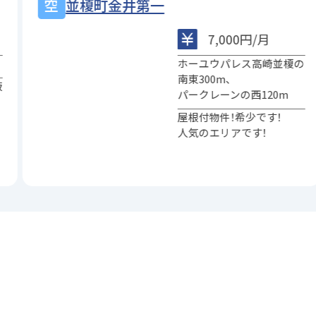
並榎町金井第一
7,000円/月
ホーユウパレス高崎並榎の
南東300m、
板
パークレーンの西120m
屋根付物件！希少です！
人気のエリアです！