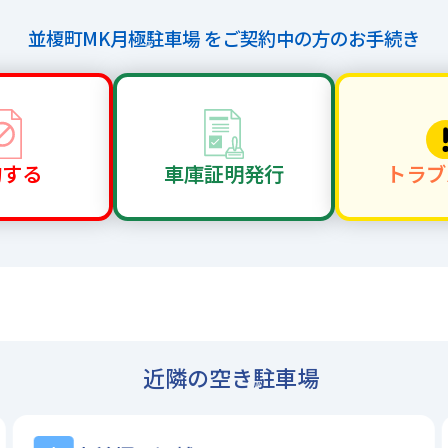
並榎町MK月極駐車場 を
ご契約中の方のお手続き
約する
車庫証明
発行
トラブ
近隣の空き駐車場