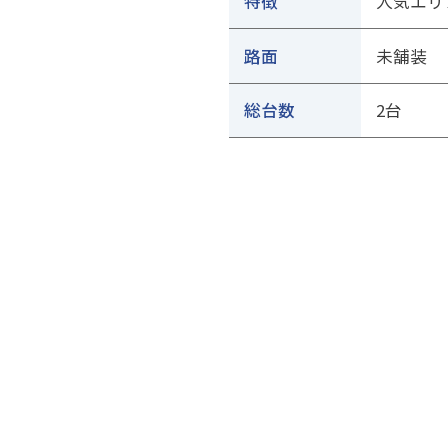
特徴
人気エリ
路面
未舗装
総台数
2台