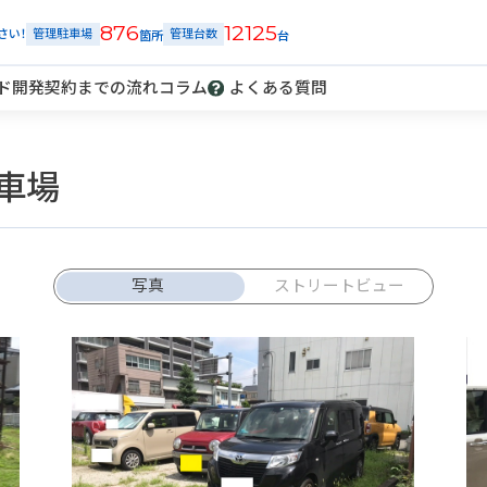
876
12125
さい！
管理駐車場
管理台数
ド開発
契約までの流れ
コラム
よくある質問
車場
解約
車庫証明
発行
トラブル
報告
写真
ストリートビュー
ご契約中の駐車場ページのボタン