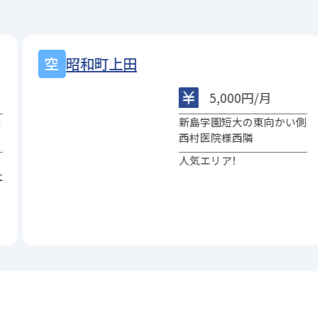
昭和町上田
5,000円/月
よ
新島学園短大の東向かい側
西村医院様西隣
人気エリア！
社