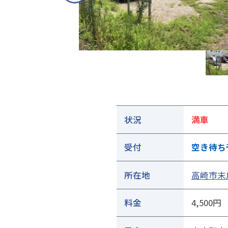
①ご契約中の駐車場の詳細ページを開きます
状況
満車
受付
空き待ち
所在地
高崎市末広
料金
4,500円