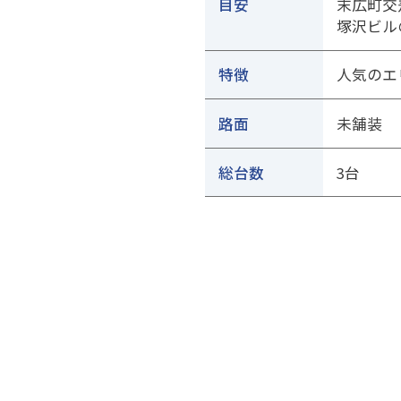
目安
末広町交
塚沢ビル
特徴
人気のエ
路面
未舗装
総台数
3台