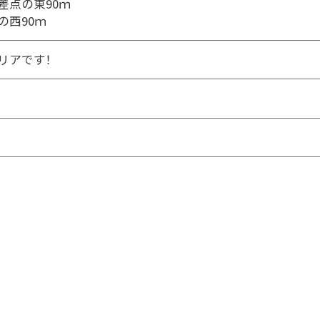
差点の東90ｍ
の西90ｍ
リアです！