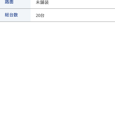
②ページ中ほどの各種ボタンを押します
路面
未舗装
総台数
20台
③専用フォームに必要事項を入力し、送信