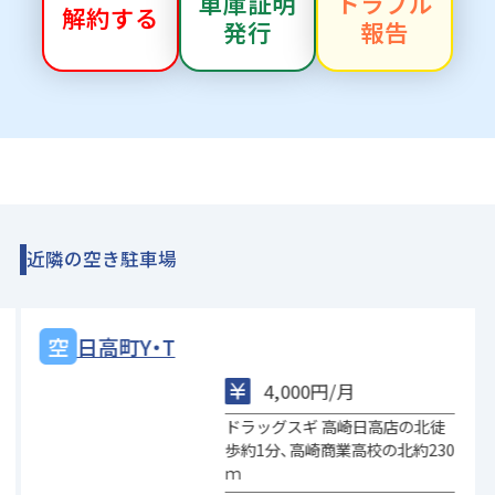
車庫証明
トラブル
解約する
発行
報告
近隣の空き駐車場
日高町Y・T
4,000円/月
ドラッグスギ 高崎日高店の北徒
歩約1分、高崎商業高校の北約230
ｍ