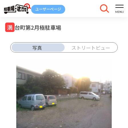
台町第2月極駐車場
写真
ストリートビュー
車庫証明
トラブル
解約
発行
報告
ご契約中の駐車場ページのボタン