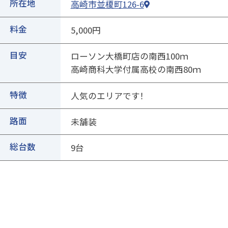
②ページ中ほどの各種ボタンを押します
所在地
高崎市並榎町126-6
料金
5,000円
目安
ローソン大橋町店の南西100ｍ
高崎商科大学付属高校の南西80ｍ
特徴
人気のエリアです！
路面
未舗装
③専用フォームに必要事項を入力し、送信
総台数
9台