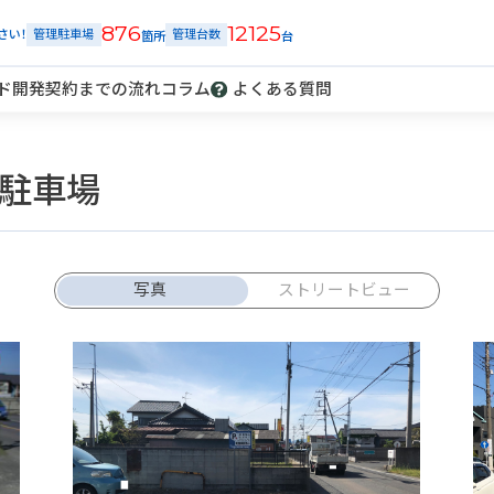
876
12125
さい！
管理駐車場
管理台数
ド開発
契約までの流れ
コラム
よくある質問
駐車場
解約
車庫証明
発行
トラブル
報告
写真
ストリートビュー
ご契約中の駐車場ページのボタン