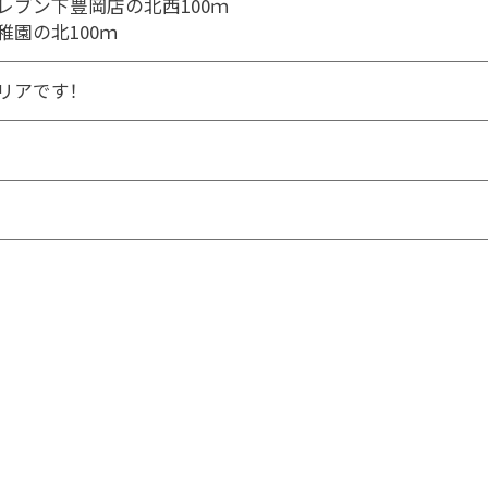
レブン下豊岡店の北西100ｍ
稚園の北100ｍ
リアです！