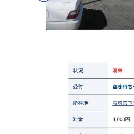
①ご契約中の駐車場の詳細ページを開きます
状況
満車
受付
空き待ち
所在地
高崎市下豊
料金
4,000円