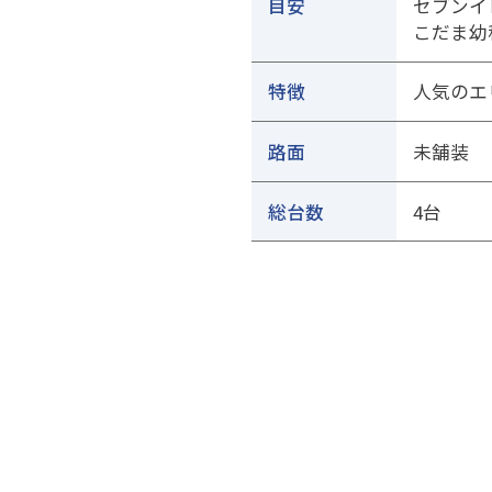
目安
セブンイ
こだま幼
特徴
人気のエ
路面
未舗装
総台数
4台