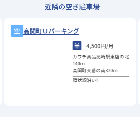
近隣の空き駐車場
高関町Ｕパーキング
4,500円/月
カワチ薬品高崎駅東店の北
140ｍ
高関町交番の南320ｍ
環状線沿い！