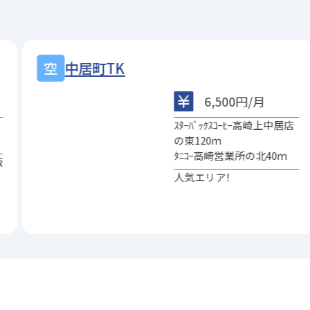
中居町TK
6,500円/月
ｽﾀｰﾊﾞｯｸｽｺｰﾋｰ高崎上中居店
の東120ｍ
ﾀﾆｺｰ高崎営業所の北40ｍ
板
人気エリア！