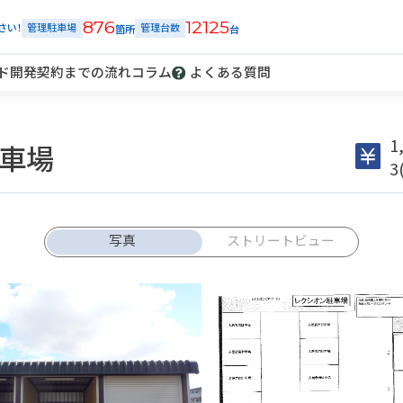
876
12125
さい！
管理駐車場
管理台数
ド開発
契約までの流れ
コラム
よくある質問
1
車場
3
解約
車庫証明
発行
トラブル
報告
写真
ストリートビュー
ご契約中の駐車場ページのボタン