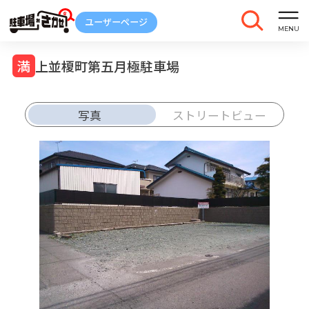
上並榎町第五月極駐車場
写真
ストリートビュー
車庫証明
トラブル
解約
発行
報告
ご契約中の駐車場ページのボタン