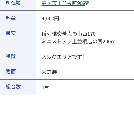
②ページ中ほどの各種ボタンを押します
所在地
高崎市上並榎町908
料金
4,000円
目安
稲荷橋交差点の南西170ｍ
ミニストップ上並榎店の西200ｍ
特徴
人気のエリアです！
路面
③専用フォームに必要事項を入力し、送信
未舗装
総台数
5台