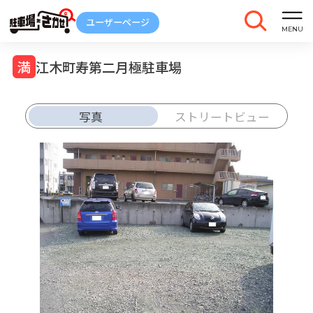
江木町寿第二月極駐車場
写真
ストリートビュー
車庫証明
トラブル
解約
発行
報告
ご契約中の駐車場ページのボタン