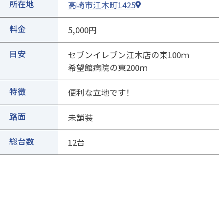
②ページ中ほどの各種ボタンを押します
所在地
高崎市江木町1425
料金
5,000円
目安
セブンイレブン江木店の東100ｍ
希望館病院の東200ｍ
特徴
便利な立地です！
路面
③専用フォームに必要事項を入力し、送信
未舗装
総台数
12台