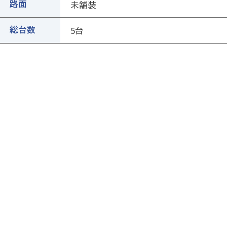
②ページ中ほどの各種ボタンを押します
路面
未舗装
総台数
5台
③専用フォームに必要事項を入力し、送信