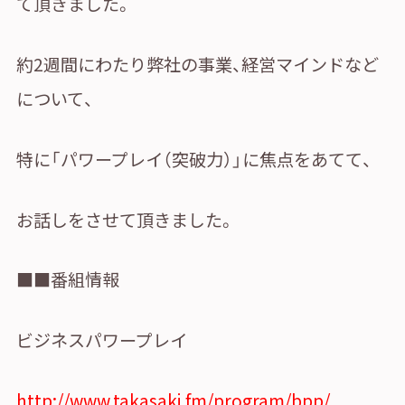
て頂きました。
約2週間にわたり弊社の事業、経営マインドなど
について、
特に「パワープレイ（突破力）」に焦点をあてて、
①ご契約中の駐車場の詳細ページを開きます
お話しをさせて頂きました。
■■番組情報
ビジネスパワープレイ
http://www.takasaki.fm/program/bpp/