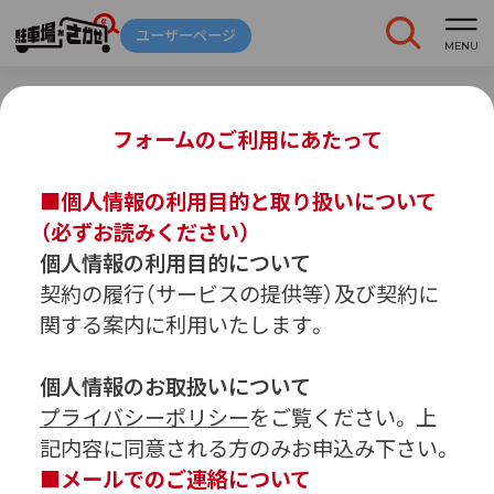
フォームのご利用にあたって
■個人情報の利用目的と取り扱いについて
オーダーメイド開発
（必ずお読みください）
個人情報の利用目的について
お問い合わせフォーム
車庫証明
トラブル
契約の履行（サービスの提供等）及び契約に
解約
発行
報告
関する案内に利用いたします。
個人情報のお取扱いについて
プライバシーポリシー
をご覧ください。 上
記内容に同意される方のみお申込み下さい。
ご契約中の駐車場ページのボタン
お客様の
ご希望
入力内容
■メールでのご連絡について
基本情報
の条件
の確認